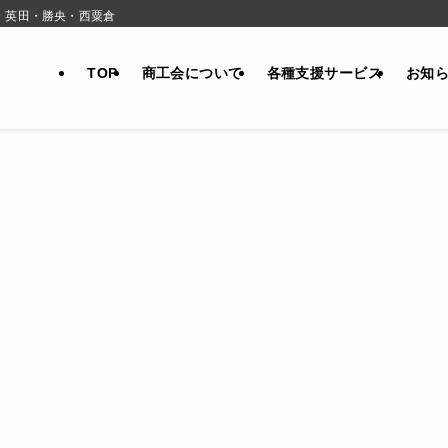
・英田・勝央・西粟倉
TOP
商工会について
各種支援サービス
お知